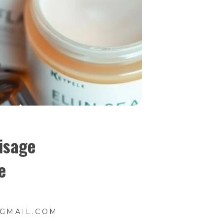
isage
e
GMAIL.COM