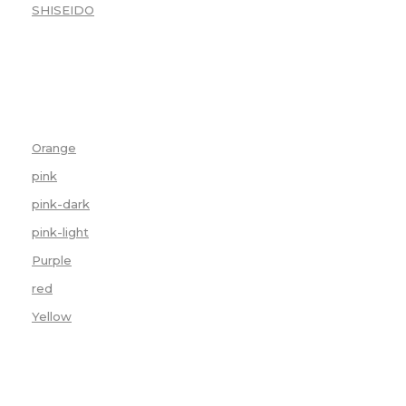
SHISEIDO
(1)
CHOISIR LA COULEUR
Orange
(1)
pink
(1)
pink-dark
(1)
pink-light
(1)
Purple
(1)
red
(1)
Yellow
(1)