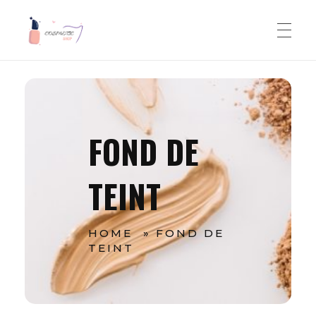
Cosmetic Shop
Le site de cosmetique pour tous
FOND DE
TEINT
HOME
»
FOND DE
TEINT